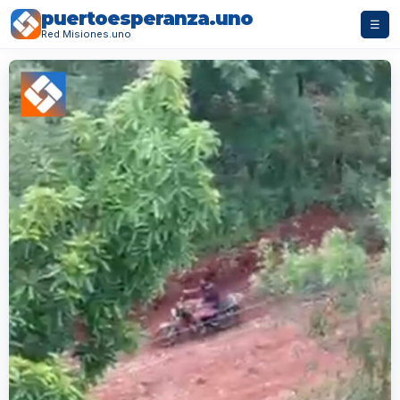
puertoesperanza.uno
☰
Red Misiones.uno