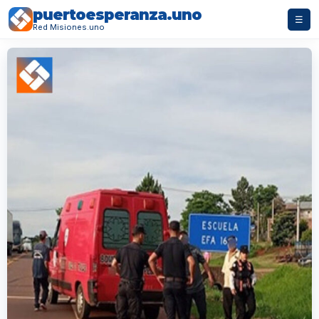
puertoesperanza.uno
☰
Red Misiones.uno