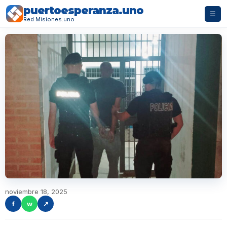
puertoesperanza.uno
☰
Red Misiones.uno
noviembre 18, 2025
f
w
↗