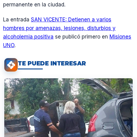
permanente en la ciudad.
La entrada
SAN VICENTE: Detienen a varios
hombres por amenazas, lesiones, disturbios y
alcoholemia positiva
se publicó primero en
Misiones
UNO
.
TE PUEDE INTERESAR