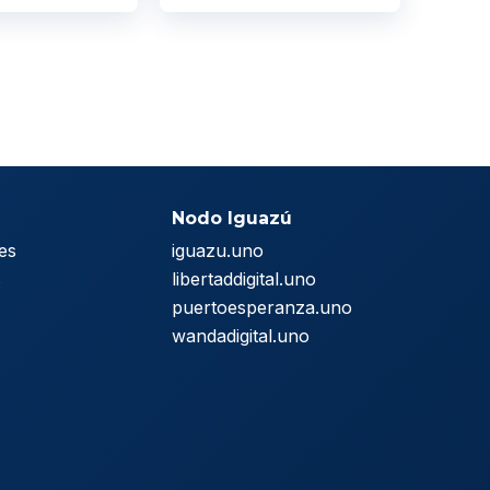
Nodo Iguazú
es
iguazu.uno
s
libertaddigital.uno
puertoesperanza.uno
wandadigital.uno