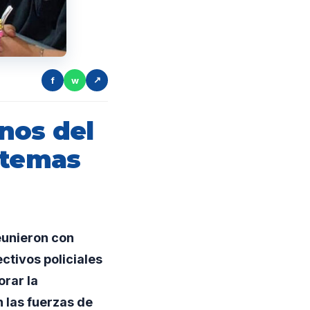
f
w
↗
nos del
 temas
eunieron con
ctivos policiales
orar la
 las fuerzas de