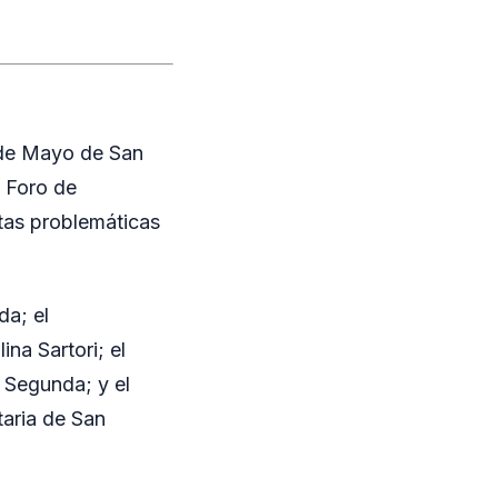
5 de Mayo de San
l Foro de
ntas problemáticas
da; el
ina Sartori; el
 Segunda; y el
taria de San