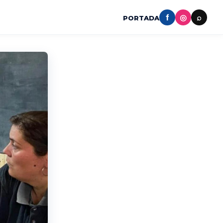
f
◎
⌕
PORTADA